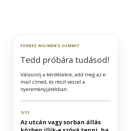
FORBES WO/MEN’S SUMMIT
Tedd próbára tudásod!
Válaszolj a kérdésekre, add meg az e-
mail címed, és részt veszel a
nyereményjátékban.
1/11
Az utcán vagy sorban állás
közben illik-e szóvá tenni, ha