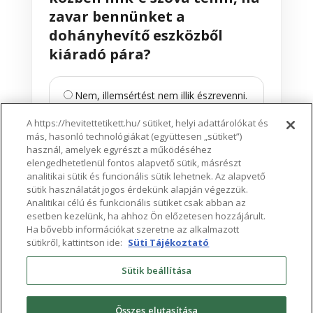
zavar bennünket a
dohányhevítő eszközből
kiáradó pára?
Nem, illemsértést nem illik észrevenni.
A https://hevitettetikett.hu/ sütiket, helyi adattárolókat és
más, hasonló technológiákat (együttesen „sütiket”)
Igen, udvariasan megkérhetjük, hogy
használ, amelyek egyrészt a működéséhez
kicsit távolabb tőlünk használja az
elengedhetetlenül fontos alapvető sütik, másrészt
eszközt.
analitikai sütik és funcionális sütik lehetnek. Az alapvető
sütik használatát jogos érdekünk alapján végezzük.
Analitikai célú és funkcionális sütiket csak abban az
esetben kezelünk, ha ahhoz Ön előzetesen hozzájárult.
Tovább
Ha bővebb információkat szeretne az alkalmazott
sütikről, kattintson ide:
Süti Tájékoztató
Vissza
Sütik beállítása
Összes elutasítása