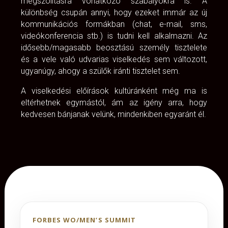
megszólításra vonatkozó szabályokra is. A
különbség csupán annyi, hogy ezeket immár az új
kommunikációs formákban (chat, e-mail, sms,
videókonferencia stb.) is tudni kell alkalmazni. Az
idősebb/magasabb beosztású személy tisztelete
és a vele való udvarias viselkedés sem változott,
ugyanúgy, ahogy a szülők iránti tisztelet sem.
A viselkedési előírások kultúránként még ma is
eltérhetnek egymástól, ám az igény arra, hogy
kedvesen bánjanak velünk, mindenkiben egyaránt él.
FORBES WO/MEN’S SUMMIT