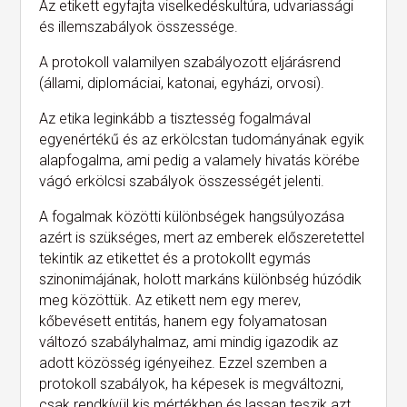
Az etikett egyfajta viselkedéskultúra, udvariassági
és illemszabályok összessége.
A protokoll valamilyen szabályozott eljárásrend
(állami, diplomáciai, katonai, egyházi, orvosi).
Az etika leginkább a tisztesség fogalmával
egyenértékű és az erkölcstan tudományának egyik
alapfogalma, ami pedig a valamely hivatás körébe
vágó erkölcsi szabályok összességét jelenti.
A fogalmak közötti különbségek hangsúlyozása
azért is szükséges, mert az emberek előszeretettel
tekintik az etikettet és a protokollt egymás
szinonimájának, holott markáns különbség húzódik
meg közöttük. Az etikett nem egy merev,
kőbevésett entitás, hanem egy folyamatosan
változó szabályhalmaz, ami mindig igazodik az
adott közösség igényeihez. Ezzel szemben a
protokoll szabályok, ha képesek is megváltozni,
csak rendkívül kis mértékben és lassan teszik azt.