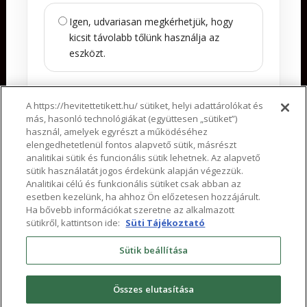
Igen, udvariasan megkérhetjük, hogy
kicsit távolabb tőlünk használja az
eszközt.
Tovább
A https://hevitettetikett.hu/ sütiket, helyi adattárolókat és
más, hasonló technológiákat (együttesen „sütiket”)
használ, amelyek egyrészt a működéséhez
Vissza
elengedhetetlenül fontos alapvető sütik, másrészt
analitikai sütik és funcionális sütik lehetnek. Az alapvető
sütik használatát jogos érdekünk alapján végezzük.
Analitikai célú és funkcionális sütiket csak abban az
esetben kezelünk, ha ahhoz Ön előzetesen hozzájárult.
Ha bővebb információkat szeretne az alkalmazott
sütikről, kattintson ide:
Süti Tájékoztató
Sütik beállítása
Adatkezelési nyilatkozat
Összes elutasítása
Impresszum