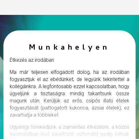
Munkahelyen
Étkezés az irodában
Ma már teljesen elfogadott dolog, ha az irodában
fogyasztjuk el az ebédünket, de legyünk tekintettel a
kollégáinkra. A legfontosabb ezzel kapcsolatban, hogy
ügyeljünk a tisztaságra: mindig takarítsunk össze
magunk után. Kerüljük az erős, csípős illatú ételek
fogyasztását (pattogatott kukorica, ázsiai ételek), ez
zavarhatja a többieket.
Ugyanígy törekedjünk a zajmentes étkezésre, a közös
használatban lévő kávéfőzőt, vízforralót pedig töltsük