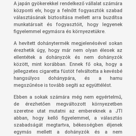
A japán gyökerekkel rendelkező vállalat számára
központi elv, hogy a felnőtt fogyasztók szabad
választásának biztosítása mellett arra buzdítsa
munkatársait és fogyasztóit, hogy legyenek
figyelemmel egymásra és környezetükre.
A hevített dohánytermék megjelenésével sokan
érezhetik úgy, hogy már nem olyan élesek az
ellentétek a dohányzók és nem dohányzók
között, mint korábban. Ennek fő oka, hogy a
jellegzetes cigaretta füstöt felváltotta a kevésbé
hangsúlyos dohánypára, és a hamu
megszűnése is tovább segíti az együttélést.
Ebben a sokak számára még nem egyértelmű,
de érezhetően megváltozott környezetben
szeretne utat mutatni az embereknek a JTI
abban, hogy kellő figyelemmel, a választás
szabadságát megtartva, békességben éljenek
egymás mellett a dohányzók és a nem