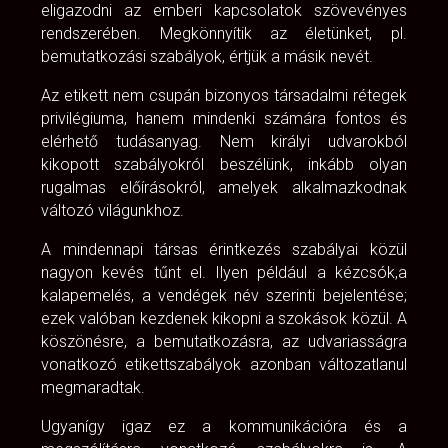
eligazodni az emberi kapcsolatok szövevényes
rendszerében. Megkönnyítik az életünket, pl.
bemutatkozási szabályok, értjük a másik nevét.
Az etikett nem csupán bizonyos társadalmi rétegek
privilégiuma, hanem mindenki számára fontos és
elérhető tudásanyag. Nem királyi udvarokból
kikopott szabályokról beszélünk, inkább olyan
rugalmas előírásokról, amelyek alkalmazkodnak
változó világunkhoz.
A mindennapi társas érintkezés szabályai közül
nagyon kevés tűnt el. Ilyen például a kézcsók,a
kalapemelés, a vendégek név szerinti bejelentése;
ezek valóban kezdenek kikopni a szokások közül. A
köszönésre, a bemutatkozásra, az udvariasságra
vonatkozó etikettszabályok azonban változatlanul
megmaradtak.
Ugyanígy igaz ez a kommunikációra és a