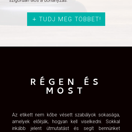
szigorúan tilos a dohányzás.
vennénk, gondosan nézzük át a ruhatárunkat.
TUDJ MEG TÖBBET!
RÉGEN ÉS
MOST
Az etikett nem kőbe vésett szabályok sokasága,
amelyek előírják, hogyan kell viselkedni. Sokkal
inkább jelent útmutatást és segít bennünket