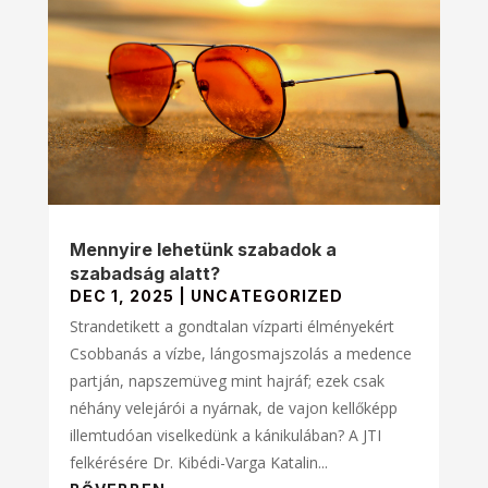
Mennyire lehetünk szabadok a
szabadság alatt?
DEC 1, 2025
|
UNCATEGORIZED
Strandetikett a gondtalan vízparti élményekért
Csobbanás a vízbe, lángosmajszolás a medence
partján, napszemüveg mint hajráf; ezek csak
néhány velejárói a nyárnak, de vajon kellőképp
illemtudóan viselkedünk a kánikulában? A JTI
felkérésére Dr. Kibédi-Varga Katalin...