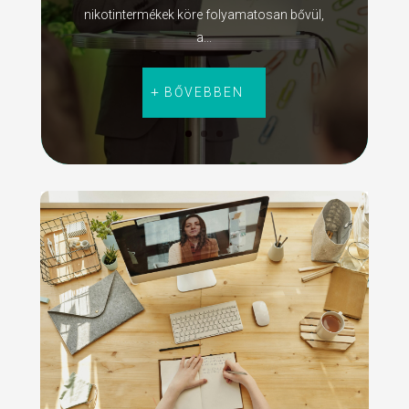
nikotintermékek köre folyamatosan bővül,
a...
BŐVEBBEN