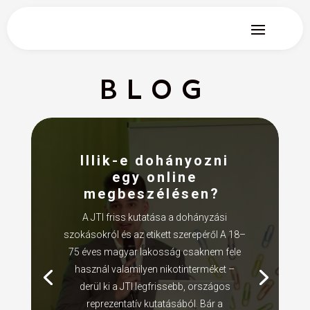
BLOG
Illik-e dohányozni
egy online
megbeszélésen?
A JTI friss kutatása a dohányzási
szokásokról és az etikett szerepéről A 18–
75 éves magyar lakosság csaknem fele
használ valamilyen nikotinterméket –
derül ki a JTI legfrissebb, országos
reprezentatív kutatásából. Bár a