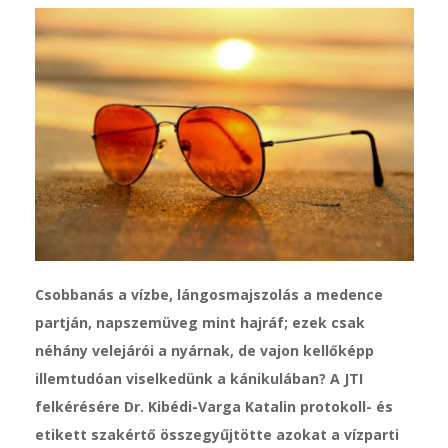
Csobbanás a vízbe, lángosmajszolás a medence
partján, napszemüveg mint hajráf; ezek csak
néhány velejárói a nyárnak, de vajon kellőképp
illemtudóan viselkedünk a kánikulában? A JTI
felkérésére Dr. Kibédi-Varga Katalin protokoll- és
etikett szakértő összegyűjtötte azokat a vízparti