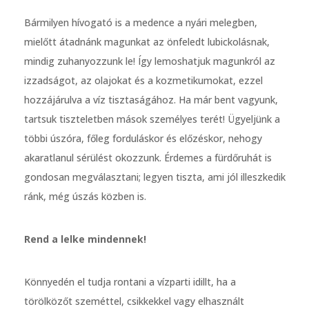
Bármilyen hívogató is a medence a nyári melegben,
mielőtt átadnánk magunkat az önfeledt lubickolásnak,
mindig zuhanyozzunk le! Így lemoshatjuk magunkról az
izzadságot, az olajokat és a kozmetikumokat, ezzel
hozzájárulva a víz tisztaságához. Ha már bent vagyunk,
tartsuk tiszteletben mások személyes terét! Ügyeljünk a
többi úszóra, főleg forduláskor és előzéskor, nehogy
akaratlanul sérülést okozzunk. Érdemes a fürdőruhát is
gondosan megválasztani; legyen tiszta, ami jól illeszkedik
ránk, még úszás közben is.
Rend a lelke mindennek!
Könnyedén el tudja rontani a vízparti idillt, ha a
törölközőt szeméttel, csikkekkel vagy elhasznált