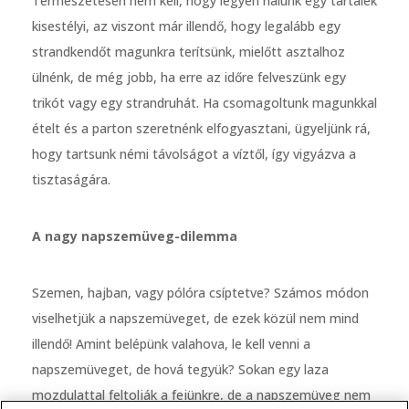
Természetesen nem kell, hogy legyen nálunk egy tartalék
kisestélyi, az viszont már illendő, hogy legalább egy
strandkendőt magunkra terítsünk, mielőtt asztalhoz
ülnénk, de még jobb, ha erre az időre felveszünk egy
trikót vagy egy strandruhát. Ha csomagoltunk magunkkal
ételt és a parton szeretnénk elfogyasztani, ügyeljünk rá,
hogy tartsunk némi távolságot a víztől, így vigyázva a
tisztaságára.
A nagy napszemüveg-dilemma
Szemen, hajban, vagy pólóra csíptetve? Számos módon
viselhetjük a napszemüveget, de ezek közül nem mind
illendő! Amint belépünk valahova, le kell venni a
napszemüveget, de hová tegyük? Sokan egy laza
mozdulattal feltolják a fejünkre, de a napszemüveg nem