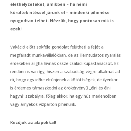
élethelyzeteket, amikben – ha némi
körültekintéssel járunk el – mindenki pihenése
nyugodtan telhet. Nézzük, hogy pontosan mik is
ezek!
Vakáció előtt sokféle gondolat felütheti a fejét a
megfáradt munkavállalókban, de az illemtudatos nyaralás
érdekében aligha hívnak össze családi kupaktanácsot. Ez
rendben is van így, hiszen a szabadság végre alkalmat ad
rá, hogy egy időre eltűnjenek a kötöttségek, de ilyenkor
is érdemes támaszkodni az örökérvényű „élni és élni
hagyni” szabályra, főleg akkor, ha egy hűs medencében
vagy árnyékos vízparton pihenünk.
Kezdjük az alapokkal!