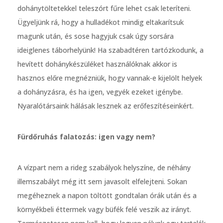
dohánytöltetekkel teleszórt fűre lehet csak leteríteni.
Ügyeljünk rá, hogy a hulladékot mindig eltakarítsuk
magunk után, és sose hagyjuk csak úgy sorsára
ideiglenes táborhelyünk! Ha szabadtéren tartózkodunk, a
hevített dohánykészüléket használóknak akkor is
hasznos előre megnézniük, hogy vannak-e kijelölt helyek
a dohányzásra, és ha igen, vegyék ezeket igénybe.
Nyaralótársaink hálásak lesznek az erőfeszítéseinkért.
Fürdőruhás falatozás: igen vagy nem?
A vízpart nem a rideg szabályok helyszíne, de néhány
illemszabályt még itt sem javasolt elfelejteni. Sokan
megéheznek a napon töltött gondtalan órák után és a
környékbeli éttermek vagy büfék felé veszik az irányt.