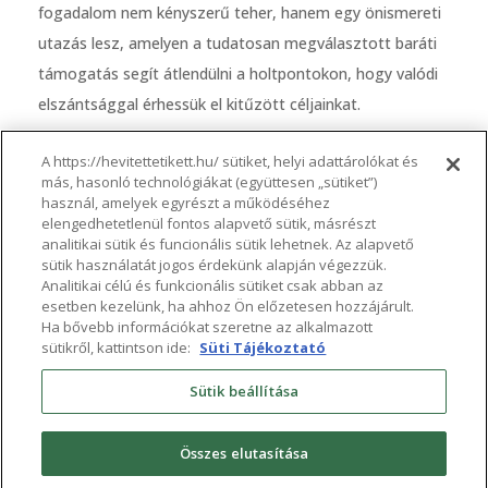
fogadalom nem kényszerű teher, hanem egy önismereti
utazás lesz, amelyen a tudatosan megválasztott baráti
támogatás segít átlendülni a holtpontokon, hogy valódi
elszántsággal érhessük el kitűzött céljainkat.
A https://hevitettetikett.hu/ sütiket, helyi adattárolókat és
További részletek:
https://hevitettetikett.hu/
más, hasonló technológiákat (együttesen „sütiket”)
használ, amelyek egyrészt a működéséhez
elengedhetetlenül fontos alapvető sütik, másrészt
Társadalmi célú reklám – Megrendelője a JTI Hungary Zrt.
analitikai sütik és funcionális sütik lehetnek. Az alapvető
sütik használatát jogos érdekünk alapján végezzük.
A nikotin tartalmú hevített termékek fogyasztása
Analitikai célú és funkcionális sütiket csak abban az
károsítja az Ön egészségét és függőséghez vezet.
esetben kezelünk, ha ahhoz Ön előzetesen hozzájárult.
Ha bővebb információkat szeretne az alkalmazott
sütikről, kattintson ide:
Süti Tájékoztató
További információért kérjük, forduljon hozzánk
Sütik beállítása
bizalommal:
Összes elutasítása
JTI Hungary Zrt. Vállalati Kapcsolatok és Kommunikáció