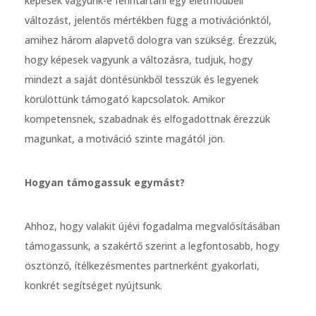
képesek vagyunk-e fenntartani egy életmódbeli
változást, jelentős mértékben függ a motivációnktól,
amihez három alapvető dologra van szükség. Érezzük,
hogy képesek vagyunk a változásra, tudjuk, hogy
mindezt a saját döntésünkből tesszük és legyenek
körülöttünk támogató kapcsolatok. Amikor
kompetensnek, szabadnak és elfogadottnak érezzük
magunkat, a motiváció szinte magától jön.
Hogyan támogassuk egymást?
Ahhoz, hogy valakit újévi fogadalma megvalósításában
támogassunk, a szakértő szerint a legfontosabb, hogy
ösztönző, ítélkezésmentes partnerként gyakorlati,
konkrét segítséget nyújtsunk.