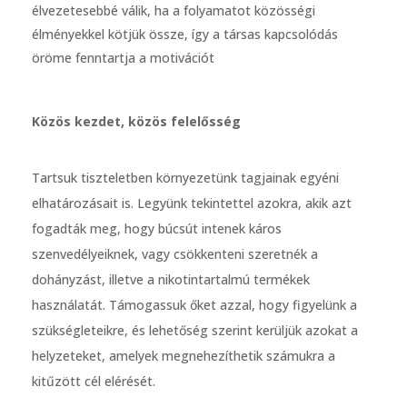
élvezetesebbé válik, ha a folyamatot közösségi
élményekkel kötjük össze, így a társas kapcsolódás
öröme fenntartja a motivációt
Közös kezdet, közös felelősség
Tartsuk tiszteletben környezetünk tagjainak egyéni
elhatározásait is. Legyünk tekintettel azokra, akik azt
fogadták meg, hogy búcsút intenek káros
szenvedélyeiknek, vagy csökkenteni szeretnék a
dohányzást, illetve a nikotintartalmú termékek
használatát. Támogassuk őket azzal, hogy figyelünk a
szükségleteikre, és lehetőség szerint kerüljük azokat a
helyzeteket, amelyek megnehezíthetik számukra a
kitűzött cél elérését.