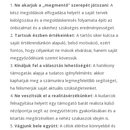
Ne akarjuk a ,,megmentő” szerepét játszani:
A
kész megoldások elfogadása helyett a saját tervek
kidolgozása és a megoldáskeresés folyamata építi az
önbizalmat és a sikerhez szükséges eredményességet.
Tartsuk észben értékeinket:
A tartós siker kulcsa a
saját értékrendünkön alapuló, belső motiváció, ezért
fontos, hogy céljainkat ne mások elvárásai, hanem saját
meggyőződésünk szerint kövessük.
Kínáljuk fel a választás lehetőségét:
A hatékony
támogatás alapja a tudatos igényfelmérés: akkor
kaphatjuk meg a számunkra legmegfelelőbb segítséget,
ha felismerjük saját aktuális szükségleteinket.
Ne veszítsük el a realitásérzékünket:
A kudarcok
felnagyítása helyett egy támogató barát realista külső
nézőpontja segít az önegyüttérzés gyakorlásában és a
kitartás megőrzésében a nehéz szakaszok idején is.
Vágjunk bele együtt:
A célok elérése könnyebbé és