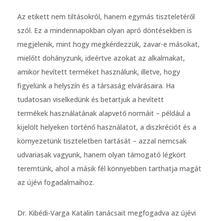
Az etikett nem tiltásokról, hanem egymás tiszteletéről
szól. Ez a mindennapokban olyan apró döntésekben is
megjelenik, mint hogy megkérdezzük, zavar-e másokat,
mielőtt dohányzunk, ideértve azokat az alkalmakat,
amikor hevített terméket használunk, illetve, hogy
figyelünk a helyszín és a társaság elvárásaira. Ha
tudatosan viselkedünk és betartjuk a hevített
termékek
használatának alapvető normáit – például a
kijelölt helyeken történő használatot, a diszkréciót és a
környezetünk tiszteletben tartását – azzal nemcsak
udvariasak vagyunk, hanem olyan támogató légkört
teremtünk, ahol a másik fél könnyebben tarthatja magát
az újévi fogadalmaihoz.
Dr. Kibédi-Varga Katalin tanácsait megfogadva az újévi