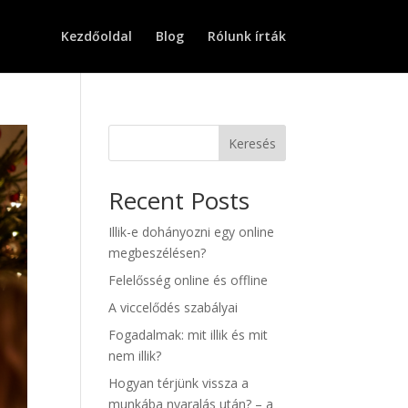
Kezdőoldal
Blog
Rólunk írták
Keresés
Recent Posts
Illik-e dohányozni egy online
megbeszélésen?
Felelősség online és offline
A viccelődés szabályai
Fogadalmak: mit illik és mit
nem illik?
Hogyan térjünk vissza a
munkába nyaralás után? – a