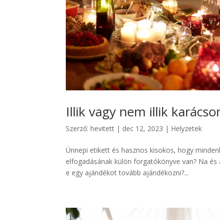
Illik vagy nem illik karács
Szerző:
hevitett
|
dec 12, 2023
|
Helyzetek
Ünnepi etikett és hasznos kisokos, hogy minde
elfogadásának külön forgatókönyve van? Na és a
e egy ajándékot tovább ajándékozni?...