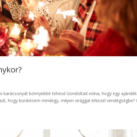
onykor?
nki karácsonyát könnyebbé tehesd Gondoltad volna, hogy egy ajándék
zt, hogy korántsem mindegy, milyen virággal érkezel vendégségbe? Il